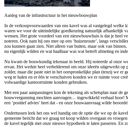
Aanleg van de infrastructuur in het nieuwbouwplan
In de verkoopvoorwaarden van ons kavel was al vastgelegd welke 
waren we voor de uiteindelijke goedkeuring natuurlijk afhankelijk
wensen. Het grote voordeel van een nieuwbouwhuis is dat je heel vee
noteren. Ook nam hij ons mee op een ‘huizenroute’, langs verschil
zou kunnen gaan zien. Niet alleen van buiten, maar ook van binnen,
nu eigenlijk wilden en wat haalbaar was wat betreft afmeting en ind
Nu kwam de bouwkundig tekenaar in beeld. Hij noteerde al onze wense
ervan. Het werkte heel verhelderend om onze ideeën uitgewerkt op pa
zolder, maar die paste niet in het oorspronkelijke plan (tenzij we
weg te halen en er één te verschuiven konden we er ruimte voor creë
volwaardige kantoorruimte konden gebruiken.
Met een paar aanpassingen kon de tekening als schetsplan naar de g
bouwvergunning mochten aanvragen… ingewikkeld verhaal hoor! Maar 
een ‘positief advies’ heet dat - en onze bouwaanvraag wilde beoord
Ondertussen leek het ons wel handig om de optie die we op de kavel
gemeente bericht dat we graag tot koop wilden overgaan en vroegen o
de kavel tegelijk met onze nieuwe hypotheek te laten passeren. En