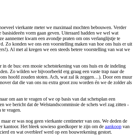
 hoeveel vierkante meter we maximaal mochten bebouwen. Verder
ze basisideeën vorm gaan geven. Uiteraard hadden we wel wat
Onze aannemer kwam een avondje praten om ons verlanglijstje te
d. Zo konden we ons een voorstelling maken van hoe ons huis er uit
s!). Al met al kregen we een steeds betere voorstelling van wat we
 in de bus: een mooie schetstekening van ons huis en de indeling
lden. Zo wilden we bijvoorbeeld erg graag een vaste trap naar de
n, ons hoofd zouden stoten. Ach, wat zal ik zeggen…). Door een muur
enover dat die van ons nu extra groot zou worden én we de zolder als
aar om aan te vragen of we op basis van dat schetsplan een
n we bericht dat de Welstandscommissie de schets wel zag zitten -
 te vragen.
, maar er was nog geen vierkante centimeter van ons. We deden de
per kantoor. Het bleek sowieso goedkoper te zijn om de
aankoop
van
cierd en wat overbleef werd op een bouwrekening gestort.