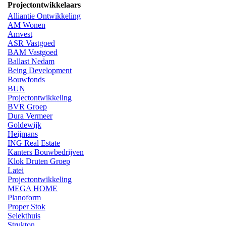
Projectontwikkelaars
Alliantie Ontwikkeling
AM Wonen
Amvest
ASR Vastgoed
BAM Vastgoed
Ballast Nedam
Being Development
Bouwfonds
BUN
Projectontwikkeling
BVR Groep
Dura Vermeer
Goldewijk
Heijmans
ING Real Estate
Kanters Bouwbedrijven
Klok Druten Groep
Latei
Projectontwikkeling
MEGA HOME
Planoform
Proper Stok
Selekthuis
Strukton