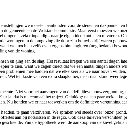
kleurstellingen we moesten aanhouden voor de stenen en dakpannen en
 van de gemeente en de Welstandscommissie. Maar eerst moesten we on
l dingen – zeker inpandig - naar je eigen idee kunt laten uitvoeren. 
lende woningen in de omgeving die door zijn bouwbedrijf waren gebouw
 want we mochten zelfs even ergens binnengluren (nog bedankt bewoner
eling van de woning.
n en ging aan de slag. Het resultaat kregen we een aantal dagen later
pier te zien, want we zagen direct dat we een aantal dingen anders wi
 er geen problemen mee hadden dat we elke keer als we naar boven wilde
ren. Wel ten koste van een extra slaapkamer, maar daar stond weer teg
emeente. Niet voor het aanvragen van de definitieve bouwvergunning, m
ja, dat is nu eenmaal het traject. Gelukkig: na een paar weken krege
elen. Nu konden we er naar toewerken om de definitieve vergunning aan
 hadden, te gaan verzilveren. We spraken wel steeds over ‘onze’ grond
ffertes aan bij notarissen in de regio. Ook deze tarieven verschilden 
 zo geschiedde. Van de hypotheek werd de aankoop van de kavel gefinan