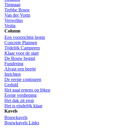
Timpaan
Trebbe Bouw
Van der Vorm
Verwelius
Vestia
Column
Een voorzichtig begin
Concrete Plannen
Tijdelijk Camperen
Klaar voor de start
De Bouw begint
Fundering
Alvast een beetje
Inrichten
De eerste contouren
Geduld
Het gaat ergens op lijken
Eerste verdieping
Het dak zit erop
Het is eindelijk klaar
Kavels
Bouwkavels
Bouwkavels Links