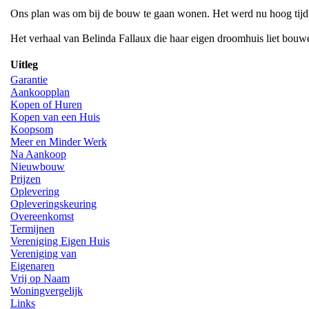
Ons plan was om bij de bouw te gaan wonen. Het werd nu hoog tijd
Het verhaal van Belinda Fallaux die haar eigen droomhuis liet bouw
Uitleg
Garantie
Aankoopplan
Kopen of Huren
Kopen van een Huis
Koopsom
Meer en Minder Werk
Na Aankoop
Nieuwbouw
Prijzen
Oplevering
Opleveringskeuring
Overeenkomst
Termijnen
Vereniging Eigen Huis
Vereniging van
Eigenaren
Vrij op Naam
Woningvergelijk
Links