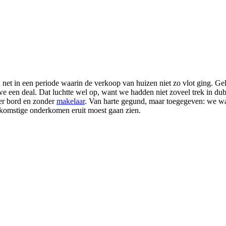
et in een periode waarin de verkoop van huizen niet zo vlot ging. Gel
e een deal. Dat luchtte wel op, want we hadden niet zoveel trek in du
er bord en zonder
makelaar
. Van harte gegund, maar toegegeven: we wa
komstige onderkomen eruit moest gaan zien.