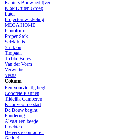
Kanters Bouwbedrijven
Klok Druten Groep
Latei
Projectontwikkeling
MEGA HOME
Planoform
Proper Stok
Selekthuis
Strukton
Timpaan
Trebbe Bouw
Van der Vorm
Verwelius
Vestia
Column
Een voorzichtig begin
Concrete Plannen
Tijdelijk Camperen
Klaar voor de start
De Bouw begint
Fundering
Alvast een beetje
Inrichten
De eerste contouren
Geduld