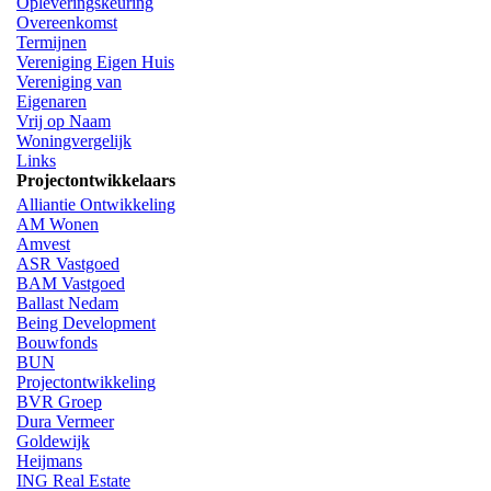
Opleveringskeuring
Overeenkomst
Termijnen
Vereniging Eigen Huis
Vereniging van
Eigenaren
Vrij op Naam
Woningvergelijk
Links
Projectontwikkelaars
Alliantie Ontwikkeling
AM Wonen
Amvest
ASR Vastgoed
BAM Vastgoed
Ballast Nedam
Being Development
Bouwfonds
BUN
Projectontwikkeling
BVR Groep
Dura Vermeer
Goldewijk
Heijmans
ING Real Estate