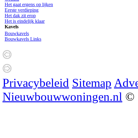
Het gaat ergens op lijken
Eerste verdieping
Het dak zit erop
Het is eindelijk klaar
Kavels
Bouwkavels
Bouwkavels Links
Privacybeleid
Sitemap
Adve
Nieuwbouwwoningen.nl
© 