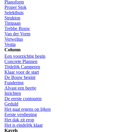
Planoform
Proper Stok
Selekthuis
Strukton
Timpaan
Trebbe Bouw
Van der Vorm
Verwelius
Vestia
Column
Een voorzichtig begin
Concrete Plannen
Tijdelijk Camperen
Klaar voor de start
De Bouw begint
Fundering
Alvast een beetje
Inrichten
De eerste contouren
Geduld
Het gaat ergens op lijken
Eerste verdieping
Het dak zit erop
Het is eindelijk klaar
Kavels