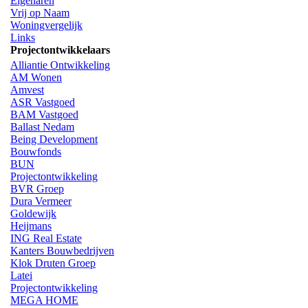
Eigenaren
Vrij op Naam
Woningvergelijk
Links
Projectontwikkelaars
Alliantie Ontwikkeling
AM Wonen
Amvest
ASR Vastgoed
BAM Vastgoed
Ballast Nedam
Being Development
Bouwfonds
BUN
Projectontwikkeling
BVR Groep
Dura Vermeer
Goldewijk
Heijmans
ING Real Estate
Kanters Bouwbedrijven
Klok Druten Groep
Latei
Projectontwikkeling
MEGA HOME