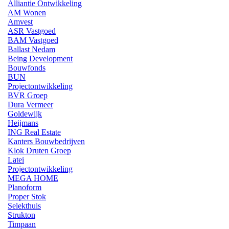
Alliantie Ontwikkeling
AM Wonen
Amvest
ASR Vastgoed
BAM Vastgoed
Ballast Nedam
Being Development
Bouwfonds
BUN
Projectontwikkeling
BVR Groep
Dura Vermeer
Goldewijk
Heijmans
ING Real Estate
Kanters Bouwbedrijven
Klok Druten Groep
Latei
Projectontwikkeling
MEGA HOME
Planoform
Proper Stok
Selekthuis
Strukton
Timpaan