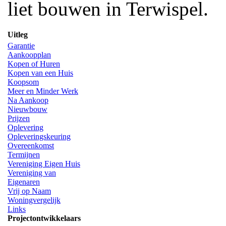
liet bouwen in Terwispel.
Uitleg
Garantie
Aankoopplan
Kopen of Huren
Kopen van een Huis
Koopsom
Meer en Minder Werk
Na Aankoop
Nieuwbouw
Prijzen
Oplevering
Opleveringskeuring
Overeenkomst
Termijnen
Vereniging Eigen Huis
Vereniging van
Eigenaren
Vrij op Naam
Woningvergelijk
Links
Projectontwikkelaars