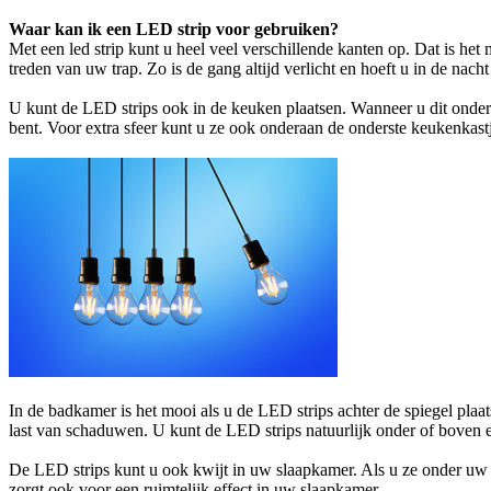
Waar kan ik een LED strip voor gebruiken?
Met een led strip kunt u heel veel verschillende kanten op. Dat is het
treden van uw trap. Zo is de gang altijd verlicht en hoeft u in de nac
U kunt de LED strips ook in de keuken plaatsen. Wanneer u dit onder 
bent. Voor extra sfeer kunt u ze ook onderaan de onderste keukenkastj
In de badkamer is het mooi als u de LED strips achter de spiegel plaat
last van schaduwen. U kunt de LED strips natuurlijk onder of boven 
De LED strips kunt u ook kwijt in uw slaapkamer. Als u ze onder uw be
zorgt ook voor een ruimtelijk effect in uw slaapkamer.