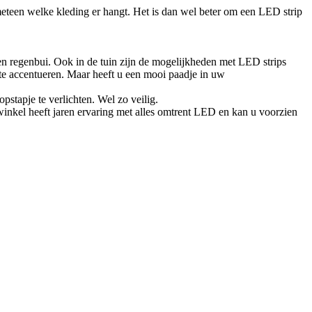
t meteen welke kleding er hangt. Het is dan wel beter om een LED strip
een regenbui. Ook in de tuin zijn de mogelijkheden met LED strips
a te accentueren. Maar heeft u een mooi paadje in uw
pstapje te verlichten. Wel zo veilig.
nkel heeft jaren ervaring met alles omtrent LED en kan u voorzien