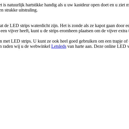
et is natuurlijk hartstikke handig als u uw kastdeur open doet en u zie
n strakke uitstraling.
dat de LED strips waterdicht zijn. Het is zonde als ze kapot gaan door 
u een vijver heeft, kunt u de strips eromheen plaatsen om de vijver extr
en met LED strips. U kunt ze ook heel goed gebruiken om een trapje of o
n raden wij u de webwinkel
Letsleds
van harte aan. Deze online LED wi