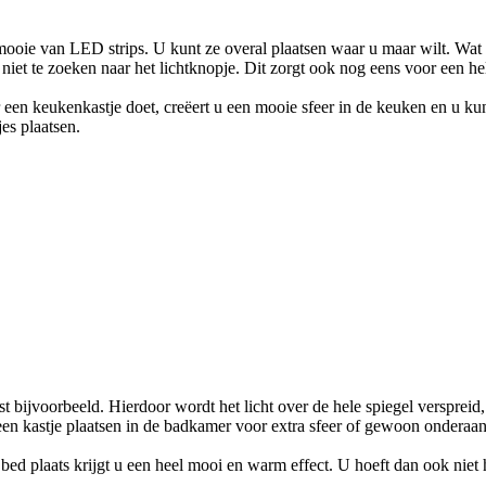
 mooie van LED strips. U kunt ze overal plaatsen waar u maar wilt. Wat 
ht niet te zoeken naar het lichtknopje. Dit zorgt ook nog eens voor een h
een keukenkastje doet, creëert u een mooie sfeer in de keuken en u kun
es plaatsen.
st bijvoorbeeld. Hierdoor wordt het licht over de hele spiegel versprei
een kastje plaatsen in de badkamer voor extra sfeer of gewoon onderaa
d plaats krijgt u een heel mooi en warm effect. U hoeft dan ook niet h