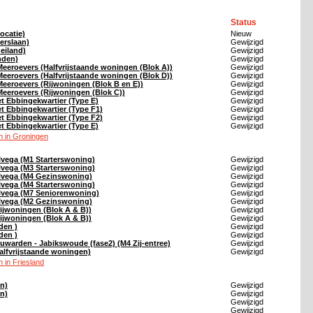
Status
ocatie)
Nieuw
erslaan)
Gewijzigd
neiland)
Gewijzigd
anden)
Gewijzigd
Meeroevers (Halfvrijstaande woningen (Blok A))
Gewijzigd
Meeroevers (Halfvrijstaande woningen (Blok D))
Gewijzigd
Meeroevers (Rijwoningen (Blok B en E))
Gewijzigd
Meeroevers (Rijwoningen (Blok C))
Gewijzigd
t Ebbingekwartier (Type E)
Gewijzigd
t Ebbingekwartier (Type F1)
Gewijzigd
t Ebbingekwartier (Type F2)
Gewijzigd
t Ebbingekwartier (Type E)
Gewijzigd
 in Groningen
vega (M1 Starterswoning)
Gewijzigd
vega (M3 Starterswoning)
Gewijzigd
lvega (M4 Gezinswoning)
Gewijzigd
vega (M4 Starterswoning)
Gewijzigd
lvega (M7 Seniorenwoning)
Gewijzigd
lvega (M2 Gezinswoning)
Gewijzigd
ijwoningen (Blok A & B))
Gewijzigd
ijwoningen (Blok A & B))
Gewijzigd
den )
Gewijzigd
den )
Gewijzigd
uwarden - Jabikswoude (fase2) (M4 Zij-entree)
Gewijzigd
lfvrijstaande woningen)
Gewijzigd
 in Friesland
n)
Gewijzigd
n)
Gewijzigd
Gewijzigd
Gewijzigd