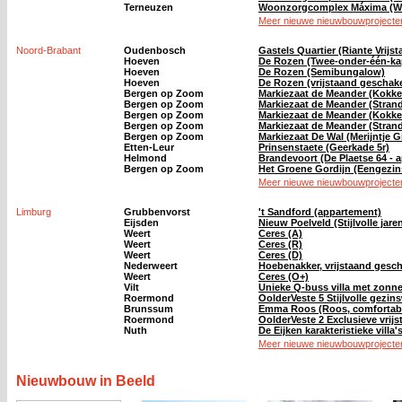
Terneuzen
Woonzorgcomplex Máxima (Wo
Meer nieuwe nieuwbouwprojecten
Noord-Brabant
Oudenbosch
Gastels Quartier (Riante Vrijst
Hoeven
De Rozen (Twee-onder-één-ka
Hoeven
De Rozen (Semibungalow)
Hoeven
De Rozen (vrijstaand geschak
Bergen op Zoom
Markiezaat de Meander (Kokkel
Bergen op Zoom
Markiezaat de Meander (Strand
Bergen op Zoom
Markiezaat de Meander (Kokkel
Bergen op Zoom
Markiezaat de Meander (Strand
Bergen op Zoom
Markiezaat De Wal (Merijntje G
Etten-Leur
Prinsenstaete (Geerkade 5r)
Helmond
Brandevoort (De Plaetse 64 - 
Bergen op Zoom
Het Groene Gordijn (Eengezi
Meer nieuwe nieuwbouwprojecten
Limburg
Grubbenvorst
't Sandford (appartement)
Eijsden
Nieuw Poelveld (Stijlvolle jar
Weert
Ceres (A)
Weert
Ceres (R)
Weert
Ceres (D)
Nederweert
Hoebenakker, vrijstaand gesc
Weert
Ceres (O+)
Vilt
Unieke Q-buss villa met zonne
Roermond
OolderVeste 5 Stijlvolle gezi
Brunssum
Emma Roos (Roos, comfortab
Roermond
OolderVeste 2 Exclusieve vrij
Nuth
De Eijken karakteristieke villa's
Meer nieuwe nieuwbouwprojecten
Nieuwbouw in Beeld