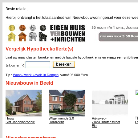
Beste relatie,
Hierbij ontvangt u het totaalaanbod van Nieuwbouwwoningen.nl voor deze wee
Vergelijk Hypotheekofferte(s)
Laat uw maandlasten berekenen met de laagste hypotheekrente en
vraag een vrijblijv
Tip :
Woon / werk kavels in Dongen
, vanaf 95.000 Euro
Nieuwbouw in Beeld
Houw
Wilgenwende 2.0
Rijksweg-
T
Sint Jacobiparochie
Dordrecht
Zuid/Eshofsestraat
L
Elst