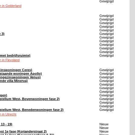
Gewijzigd
 in Gelderland
Gewijzigd
Gewijzigd
Gewijzigd
Gewijzigd
Gewijzigd
 3)
Gewijzigd
Gewijzigd
Gewijzigd
Gewijzigd
Gewijzigd
Gewijzigd
met bedrijfsruimte)
Gewijzigd
 in Flevoland
ezinswoningen Ceres)
Gewijzigd
rijstaande woningen Apollo)
Gewijzigd
eengezinswoningen Venus)
Gewijzigd
ande villa Minerva)
Gewijzigd
Gewijzigd
Gewijzigd
Gewijzigd
ngen)
Gewijzigd
stellum West, Bovenwoningen fase 2)
Gewijzigd
Gewijzigd
Gewijzigd
stellum West, Benedenwoningen fase 2)
Gewijzigd
 in Utrecht
13 - 19)
Nieuw
Nieuw
t 1e fase (Korianderstraat 2)
Nieuw