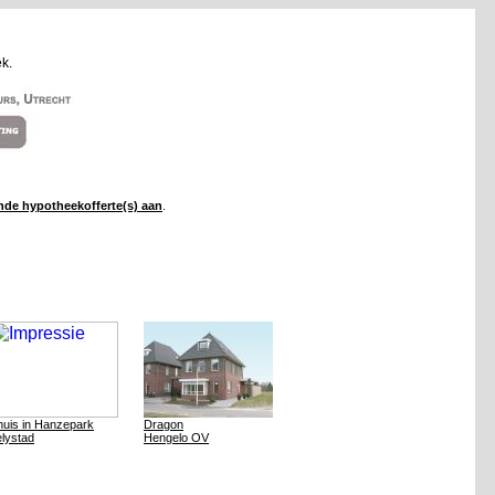
k.
ende hypotheekofferte(s) aan
.
huis in Hanzepark
Dragon
elystad
Hengelo OV