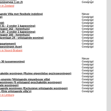
ningtype 1 en 2)
Gewijzigd
 in Zeeland
aande Villa met flexibele indeling)
Nieuw
p)
Gewijzigd
Gewijzigd
eld)
Gewijzigd
 31 - 2 onder 1 kapwoning)
Gewijzigd
gaper 162 - herenhuis)
Gewijzigd
 29 - 2 onder 1 kapwoning)
Gewijzigd
gaper 160 - herenhuis)
Gewijzigd
ijzenlaan 24 - vrijstaande woning)
Gewijzigd
Gewijzigd
appartement)
Gewijzigd
nswoningen Acer)
Gewijzigd
 in Noord-Brabant
Nieuw
en 30 tussenwoning)
Gewijzigd
Gewijzigd
Gewijzigd
Gewijzigd
hakelde woningen (Ruime eigentijdse gezinswoningen)
Gewijzigd
Gewijzigd
-energie (Vrijstaande nieuwbouw villa)
Gewijzigd
nswoningen (5 vrijstaand geschakelde woningen)
Gewijzigd
ele woningen)
Gewijzigd
staande woningen (Exclusieve vrijstaande woningen)
Gewijzigd
 (Drie vrijstaande villa's)
Gewijzigd
 in Limburg