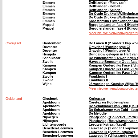
Emmen
Delftlanden (Mangaan)
Emmen
Delftlanden (Kobalt)
Emmen
Delftlanden (Seleen)
Emmen
De Oude Drukkerij/Wilhelmina
Emmen
De Oude Drukkerij/Wilhelmina
Emmen
Kloostertuin (Tweekapper Kloo
Meppel
Berggierslanden fase 4 (Hoek
Meppel
Berggierslanden fase 4 (Rijwo
Meer nieuwe nieuwbouwprojecten
Overijssel
Hardenberg
De Lanen II (2 onder 1 kap wo
Deventer
Gravehof (Woningtype C)
Deventer
Gravehof (Woningtype A)
Hengelo
Bungalow gelegen in Hart van
Schalkhaar
De Wijtenhorst (14 woningen t
Zwolle
Havezate Breecamp Oost fase 
Kampen
Kampen Onderdijks Fase 2 Vri
Kampen
Kampen Onderdijks Fase 2 Rij
Kampen
Kampen Onderdijks Fase 2 Vri
Zwolle
Frankhuis I
Zwolle
Frankhuis II
Wijhe
23 woningen Koeslag Wijhe (H
Meer nieuwe nieuwbouwprojecten 
Gelderland
Giesbeek
Kerkstraat
Apeldoorn
Caretex en Hobbemalaan
Apeldoorn
De Schatkamer van Zuid (De B
Apeldoorn
De Schatkamer van Zuid - fase
Apeldoorn
De Melodie
Nijmegen
Plantjevlag ((Collectief) Part
Nijmegen
Plantjevlag (Bouwkavels voor (
Lichtenvoorde
Leeuwerikstraat (kavel)
Beneden-Leeuwen
Lauwesdijk (2 onder 1 kapwon
Beneden-Leeuwen
Lauwesdijk (Semibungalow)
Beneden-Leeuwen
Lauwesdijk (Vrijstaande woni