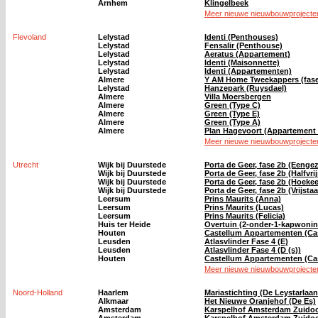
Arnhem
Klingelbeek
Meer nieuwe nieuwbouwprojecten
Flevoland
Lelystad
Identi (Penthouses)
Lelystad
Fensalir (Penthouse)
Lelystad
Aeratus (Appartement)
Lelystad
Identi (Maisonnette)
Lelystad
Identi (Appartementen)
Almere
Y AM Home Tweekappers (fase
Lelystad
Hanzepark (Ruysdael)
Almere
Villa Moersbergen
Almere
Green (Type C)
Almere
Green (Type E)
Almere
Green (Type A)
Almere
Plan Hagevoort (Appartement 
Meer nieuwe nieuwbouwprojecten
Utrecht
Wijk bij Duurstede
Porta de Geer, fase 2b (Eeng
Wijk bij Duurstede
Porta de Geer, fase 2b (Halfv
Wijk bij Duurstede
Porta de Geer, fase 2b (Hoek
Wijk bij Duurstede
Porta de Geer, fase 2b (Vrijsta
Leersum
Prins Maurits (Anna)
Leersum
Prins Maurits (Lucas)
Leersum
Prins Maurits (Felicia)
Huis ter Heide
Overtuin (2-onder-1-kapwoni
Houten
Castellum Appartementen (Ca
Leusden
Atlasvlinder Fase 4 (E)
Leusden
Atlasvlinder Fase 4 (D (s))
Houten
Castellum Appartementen (Ca
Meer nieuwe nieuwbouwprojecten
Noord-Holland
Haarlem
Mariastichting (De Leystarlaan 
Alkmaar
Het Nieuwe Oranjehof (De Es)
Amsterdam
Karspelhof Amsterdam Zuidoos