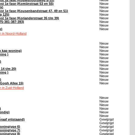
st 1e fase (Kouwenoordweg 6-31)
Nieuw
t 1e fase (Komijnstraat 53 en 55)
Nieuw
k)
Nieuw
t 1e fase (Kousenbandstraat 47, 49 en 51)
Nieuw
g 125)
Nieuw
 1e fase (Korianderstraat 35 t/m 39)
Nieuw
75-381-387-393)
Nieuw
Nieuw
k)
Nieuw
 in Noord-Holland
Nieuw
Nieuw
n kap woning)
Nieuw
ing )
Nieuw
Nieuw
)
Nieuw
Nieuw
 14 t/m 20)
Nieuw
ing )
Nieuw
Nieuw
)
Nieuw
Gogh Allee 15)
Nieuw
 in Zuid-Holland
Nieuw
Nieuw
Nieuw
)
Nieuw
endig)
Nieuw
)
Nieuw
aaf vrijstaand)
Gewijzigd
Gewijzigd
ningtype 6)
Gewijzigd
ningtype 7)
Gewijzigd
ningtype 8)
Gewijzigd