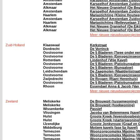
Amsterdam
Karspelhof Amsterdam Zuidoo
Amsterdam
Karspelhof Amsterdam Zuidoos
Alkmaar
Het Nieuwe Oranjehof (De Beu
Amsterdam
Karspelhof Amsterdam Zuidoos
Haarlem
Mariastichting (Kleine Houtwe
Amsterdam
Karspelhof Amsterdam Zuidoost
Haarlem
Mariastichting (Bellevuelaan 3
Alkmaar
Het Nieuwe Oranjehof (De Eik)
Alkmaar
Het Nieuwe Oranjehof (De Ber
Meer nieuwe nieuwbouwprojecten
Zuid-Holland
Klaaswaal
Kerkstraat
Dordrecht
De Vorrinck
Oostvoorne
De 5 Bladeren (Twee onder ee
Oostvoorne
De 5 Bladeren (Eensgezinswon
Rotterdam
Lindenhof (Vrije Kavel)
Oostvoorne
De 5 Bladeren (Patiobungalow
Oostvoorne
De 5 Bladeren (Bungalow)
Leidschendam
De Zaagmolen (Maalderijstraat
Oostvoorne
De 5 Bladeren (Eensgezinswon
Zwijndrecht
De Royaen (Riant Herenhuis)
Oostvoorne
De 5 Bladeren (Patiobungalow
Rhoon
Essendael Anna & Jacob (Van 
Meer nieuwe nieuwbouwprojecten
Zeeland
Meliskerke
De Brouwpit (tussenwoning)
Meliskerke
De Brouwpit (hoekwoning)
Wissenkerke
Passief
Vlissingen
Jacoba van Beierenweg (kavel
Hulst
Groote Kreek (levensloopbest
Hulst
Groote Kreek (starterswoning
IJzendijke
Groote Jonkvrouw (Graaf en Gr
Middelburg
Motiere kavels fase 5a (kavel)
Terneuzen
Woonzorgcomplex Máxima (Wo
Terneuzen
Woonzorgcomplex Máxima (Wo
Terneuzen
Woonzorgcomplex Máxima (Wo