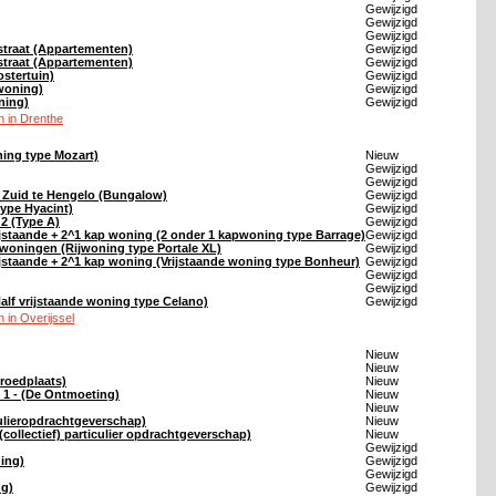
Gewijzigd
Gewijzigd
Gewijzigd
straat (Appartementen)
Gewijzigd
straat (Appartementen)
Gewijzigd
stertuin)
Gewijzigd
woning)
Gewijzigd
ning)
Gewijzigd
 in Drenthe
ning type Mozart)
Nieuw
Gewijzigd
Gewijzigd
 Zuid te Hengelo (Bungalow)
Gewijzigd
ype Hyacint)
Gewijzigd
2 (Type A)
Gewijzigd
jstaande + 2^1 kap woning (2 onder 1 kapwoning type Barrage)
Gewijzigd
woningen (Rijwoning type Portale XL)
Gewijzigd
jstaande + 2^1 kap woning (Vrijstaande woning type Bonheur)
Gewijzigd
Gewijzigd
Gewijzigd
alf vrijstaande woning type Celano)
Gewijzigd
in Overijssel
Nieuw
Nieuw
roedplaats)
Nieuw
 1 - (De Ontmoeting)
Nieuw
Nieuw
iculieropdrachtgeverschap)
Nieuw
collectief) particulier opdrachtgeverschap)
Nieuw
Gewijzigd
ing)
Gewijzigd
Gewijzigd
ng)
Gewijzigd