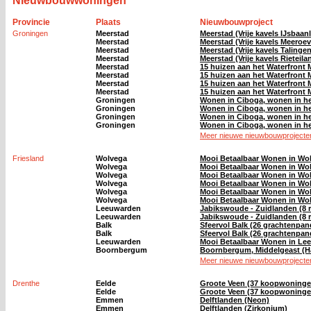
Nieuwbouwwoningen
Provincie
Plaats
Nieuwbouwproject
Groningen
Meerstad
Meerstad (Vrije kavels IJsbaanl
Meerstad
Meerstad (Vrije kavels Meeroev
Meerstad
Meerstad (Vrije kavels Talinge
Meerstad
Meerstad (Vrije kavels Rieteil
Meerstad
15 huizen aan het Waterfront 
Meerstad
15 huizen aan het Waterfront 
Meerstad
15 huizen aan het Waterfront 
Meerstad
15 huizen aan het Waterfront 
Groningen
Wonen in Ciboga, wonen in he
Groningen
Wonen in Ciboga, wonen in he
Groningen
Wonen in Ciboga, wonen in he
Groningen
Wonen in Ciboga, wonen in he
Meer nieuwe nieuwbouwprojecten
Friesland
Wolvega
Mooi Betaalbaar Wonen in Wol
Wolvega
Mooi Betaalbaar Wonen in Wol
Wolvega
Mooi Betaalbaar Wonen in Wo
Wolvega
Mooi Betaalbaar Wonen in Wol
Wolvega
Mooi Betaalbaar Wonen in Wo
Wolvega
Mooi Betaalbaar Wonen in Wo
Leeuwarden
Jabikswoude - Zuidlanden (8 r
Leeuwarden
Jabikswoude - Zuidlanden (8 r
Balk
Sfeervol Balk (26 grachtenpan
Balk
Sfeervol Balk (26 grachtenpan
Leeuwarden
Mooi Betaalbaar Wonen in Lee
Boornbergum
Boornbergum, Middelgeast (Ha
Meer nieuwe nieuwbouwprojecten
Drenthe
Eelde
Groote Veen (37 koopwoninge
Eelde
Groote Veen (37 koopwoninge
Emmen
Delftlanden (Neon)
Emmen
Delftlanden (Zirkonium)