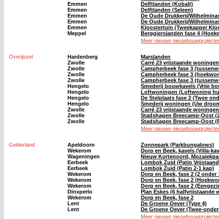
Emmen
Delftlanden (Kobalt)
Emmen
Delftlanden (Seleen)
Emmen
De Oude Drukkerij/Wilhelmina
Emmen
De Oude Drukkerij/Wilhelmina
Emmen
Kloostertuin (Tweekapper Kloo
Meppel
Berggierslanden fase 4 (Hoek
Meer nieuwe nieuwbouwprojecten
Overijssel
Hardenberg
Marslanden
Zwolle
Carré 23 vrijstaande woningen
Zwolle
Campherbeek fase 3 (tussenwo
Zwolle
Campherbeek fase 3 (hoekwo
Zwolle
Campherbeek fase 3 (tussenwo
Hengelo
Smederij bouwkavels (Vrije b
Hengelo
Loftwoningen (Loftwoning hu
Hengelo
De Stelplaats fase 2 (Twee on
Hengelo
Smederij woningen (Uw droo
Zwolle
Carré 23 vrijstaande woningen
Zwolle
Stadshagen Breecamp-Oost (2
Zwolle
Stadshagen Breecamp-Oost (Ri
Meer nieuwe nieuwbouwprojecten 
Gelderland
Apeldoorn
Zonnepark (Parkbungalows)
Wekerom
Dorp en Beek, kavels (Villa-kav
Wageningen
Nieuw Kortenoord, Mozaïekpar
Eerbeek
Lombok Zuid (Patio Vrijstaand
Eerbeek
Lombok Zuid (Patio 2-1 kap)
Wekerom
Dorp en Beek, fase 2 (2 onde
Wekerom
Dorp en Beek, fase 2 (Hoekwo
Wekerom
Dorp en Beek, fase 2 (Eengez
Dinxperlo
Plan Eskes (6 halfvrijstaande
Wekerom
Dorp en Beek, fase 2
Lent
De Groene Oever (Type 4)
Lent
De Groene Oever (Twee-onder
Meer nieuwe nieuwbouwprojecten