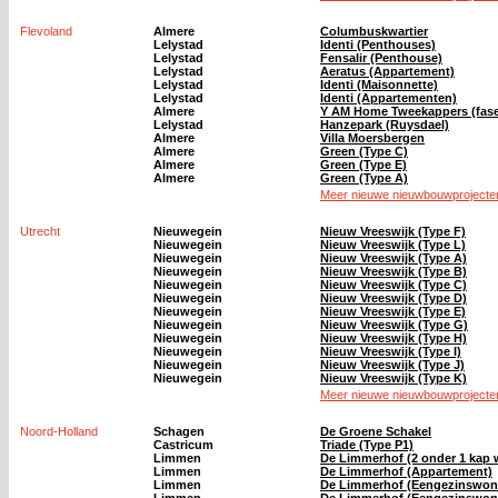
Flevoland
Almere
Columbuskwartier
Lelystad
Identi (Penthouses)
Lelystad
Fensalir (Penthouse)
Lelystad
Aeratus (Appartement)
Lelystad
Identi (Maisonnette)
Lelystad
Identi (Appartementen)
Almere
Y AM Home Tweekappers (fase
Lelystad
Hanzepark (Ruysdael)
Almere
Villa Moersbergen
Almere
Green (Type C)
Almere
Green (Type E)
Almere
Green (Type A)
Meer nieuwe nieuwbouwprojecten
Utrecht
Nieuwegein
Nieuw Vreeswijk (Type F)
Nieuwegein
Nieuw Vreeswijk (Type L)
Nieuwegein
Nieuw Vreeswijk (Type A)
Nieuwegein
Nieuw Vreeswijk (Type B)
Nieuwegein
Nieuw Vreeswijk (Type C)
Nieuwegein
Nieuw Vreeswijk (Type D)
Nieuwegein
Nieuw Vreeswijk (Type E)
Nieuwegein
Nieuw Vreeswijk (Type G)
Nieuwegein
Nieuw Vreeswijk (Type H)
Nieuwegein
Nieuw Vreeswijk (Type I)
Nieuwegein
Nieuw Vreeswijk (Type J)
Nieuwegein
Nieuw Vreeswijk (Type K)
Meer nieuwe nieuwbouwprojecten
Noord-Holland
Schagen
De Groene Schakel
Castricum
Triade (Type P1)
Limmen
De Limmerhof (2 onder 1 kap 
Limmen
De Limmerhof (Appartement)
Limmen
De Limmerhof (Eengezinswon