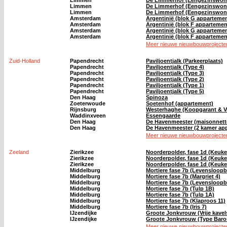
Limmen
De Limmerhof (Eengezinswon
Limmen
De Limmerhof (Eengezinswon
Limmen
De Limmerhof (Eengezinswon
Amsterdam
Argentinië (blok G appartemen
Amsterdam
Argentinië (blok F appartemen
Amsterdam
Argentinië (blok G appartemen
Amsterdam
Argentinië (blok F appartemen
Meer nieuwe nieuwbouwprojecten
Zuid-Holland
Papendrecht
Paviljoentjalk (Parkeerplaats)
Papendrecht
Paviljoentjalk (Type 4)
Papendrecht
Paviljoentjalk (Type 3)
Papendrecht
Paviljoentjalk (Type 2)
Papendrecht
Paviljoentjalk (Type 1)
Papendrecht
Paviljoentjalk (Type 5)
Den Haag
Spinoza
Zoeterwoude
Soetenhof (appartement)
Rijnsburg
Westerhaghe (Koopgarant & V
Waddinxveen
Essengaarde
Den Haag
De Havenmeester (maisonnett
Den Haag
De Havenmeester (2 kamer ap
Meer nieuwe nieuwbouwprojecten
Zeeland
Zierikzee
Noorderpolder, fase 1d (Keuk
Zierikzee
Noorderpolder, fase 1d (Keuk
Zierikzee
Noorderpolder, fase 1d (Keuk
Middelburg
Mortiere fase 7b (Levensloopb
Middelburg
Mortiere fase 7b (Margriet 4)
Middelburg
Mortiere fase 7b (Levensloopb
Middelburg
Mortiere fase 7b (Tulp 1B)
Middelburg
Mortiere fase 7b (Tulp 1A)
Middelburg
Mortiere fase 7b (Klaproos 11)
Middelburg
Mortiere fase 7b (Iris 7)
IJzendijke
Groote Jonkvrouw (Vrije kavel
IJzendijke
Groote Jonkvrouw (Type Baro
Meer nieuwe nieuwbouwprojecten