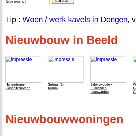
Tip :
Woon / werk kavels in Dongen
, 
Nieuwbouw in Beeld
Hunzedrome
Salinas (1)
Jabikswoude -
W
Gasselternijveen
Kollum
Zuidlanden
H
Leeuwarden
G
Nieuwbouwwoningen