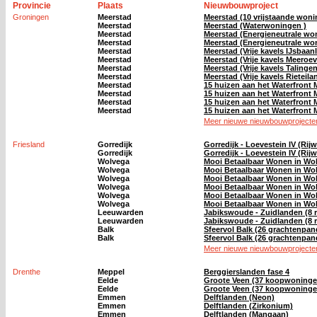
Provincie
Plaats
Nieuwbouwproject
Groningen
Meerstad
Meerstad (10 vrijstaande won
Meerstad
Meerstad (Waterwoningen )
Meerstad
Meerstad (Energieneutrale wo
Meerstad
Meerstad (Energieneutrale wo
Meerstad
Meerstad (Vrije kavels IJsbaanl
Meerstad
Meerstad (Vrije kavels Meeroev
Meerstad
Meerstad (Vrije kavels Talinge
Meerstad
Meerstad (Vrije kavels Rieteil
Meerstad
15 huizen aan het Waterfront 
Meerstad
15 huizen aan het Waterfront 
Meerstad
15 huizen aan het Waterfront 
Meerstad
15 huizen aan het Waterfront 
Meer nieuwe nieuwbouwprojecten
Friesland
Gorredijk
Gorredijk - Loevestein IV (Rij
Gorredijk
Gorredijk - Loevestein IV (Rij
Wolvega
Mooi Betaalbaar Wonen in Wol
Wolvega
Mooi Betaalbaar Wonen in Wol
Wolvega
Mooi Betaalbaar Wonen in Wo
Wolvega
Mooi Betaalbaar Wonen in Wol
Wolvega
Mooi Betaalbaar Wonen in Wo
Wolvega
Mooi Betaalbaar Wonen in Wo
Leeuwarden
Jabikswoude - Zuidlanden (8 r
Leeuwarden
Jabikswoude - Zuidlanden (8 r
Balk
Sfeervol Balk (26 grachtenpan
Balk
Sfeervol Balk (26 grachtenpan
Meer nieuwe nieuwbouwprojecten
Drenthe
Meppel
Berggierslanden fase 4
Eelde
Groote Veen (37 koopwoninge
Eelde
Groote Veen (37 koopwoninge
Emmen
Delftlanden (Neon)
Emmen
Delftlanden (Zirkonium)
Emmen
Delftlanden (Mangaan)