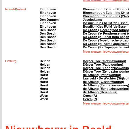
Noord-Brabant
Eindhoven
Bloemenbuurt Zuid - Bloom (
Eindhoven
Bloemenbuurt Zuid - Iris (24
Eindhoven
Bloemenbuurt Zuid - Iris (24
Den Dungen
Jacobskamp
Eindhoven
Bosrijk - Kies RUIM 'de Essen
Eindhoven
Bosrijk - Kies RUIM 'de Essen
Den Bosch
De Croon (T-Zeer groot topapp
Den Bosch
De Croon (Y- Penthouse met te
Den Bosch
De Croon (K - Zeer ruim bega
Den Bosch
De Croon (Type L: scherp gepr
Den Bosch
De Croon (N- ruime apparteme
Den Bosch
De Croon (P - Topappartement
Meer nieuwe nieuwbouwprojecten
Limburg
Helden
Dörper Tore (Gezinswoning)
Helden
Dörper Tore (Patiowoning)
Helden
Dörper Tore (Eengezinswonin
Helden
Dörper Tore (Eengezinswonin
Horst
de Afhang (Patiowoning)
Weert
Laarveld - De Wachter (Stijlvo
Horst
de Afhang (Gezinswoning)
Horst
de Afhang (Eengezinswoning
Horst
de Afhang (Eengezinswoning
Horst
de Afhang (Herenhuis)
Weert
Ceres (A)
Weert
Ceres (R)
Meer nieuwe nieuwbouwprojecten