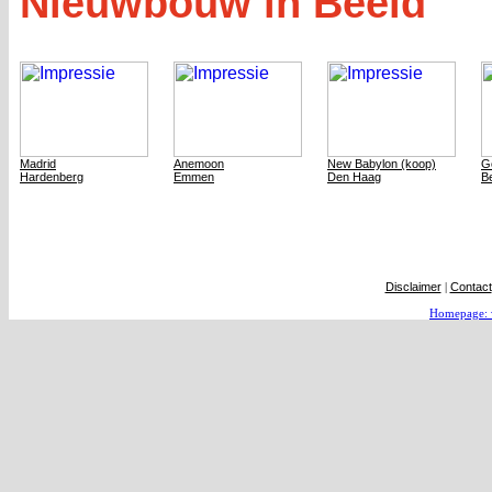
Nieuwbouw in Beeld
Madrid
Anemoon
New Babylon (koop)
G
Hardenberg
Emmen
Den Haag
Be
Disclaimer
|
Contact
Homepage: 