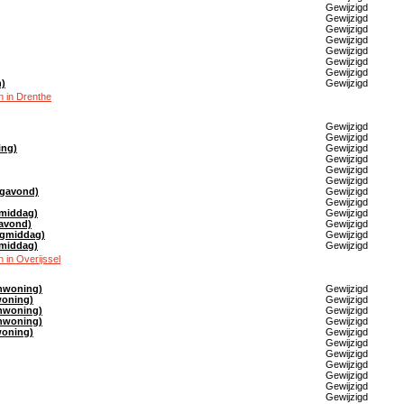
Gewijzigd
Gewijzigd
Gewijzigd
Gewijzigd
Gewijzigd
Gewijzigd
Gewijzigd
n)
Gewijzigd
 in Drenthe
Gewijzigd
Gewijzigd
ing)
Gewijzigd
Gewijzigd
Gewijzigd
Gewijzigd
agavond)
Gewijzigd
Gewijzigd
gmiddag)
Gewijzigd
avond)
Gewijzigd
agmiddag)
Gewijzigd
gmiddag)
Gewijzigd
in Overijssel
enwoning)
Gewijzigd
woning)
Gewijzigd
enwoning)
Gewijzigd
enwoning)
Gewijzigd
woning)
Gewijzigd
Gewijzigd
Gewijzigd
Gewijzigd
Gewijzigd
Gewijzigd
Gewijzigd