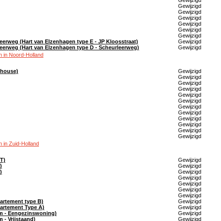
Gewijzigd
Gewijzigd
Gewijzigd
Gewijzigd
Gewijzigd
Gewijzigd
Gewijzigd
eerweg (Hart van Elzenhagen type E - JP Kloosstraat)
Gewijzigd
leerweg (Hart van Elzenhagen type D - Scheurleerweg)
Gewijzigd
 in Noord-Holland
thouse)
Gewijzigd
Gewijzigd
Gewijzigd
Gewijzigd
Gewijzigd
Gewijzigd
Gewijzigd
Gewijzigd
Gewijzigd
Gewijzigd
Gewijzigd
Gewijzigd
 in Zuid-Holland
T)
Gewijzigd
)
Gewijzigd
)
Gewijzigd
Gewijzigd
Gewijzigd
Gewijzigd
Gewijzigd
artement type B)
Gewijzigd
artement Type A)
Gewijzigd
em - Eengezinswoning)
Gewijzigd
 - Vrijstaand)
Gewijzigd