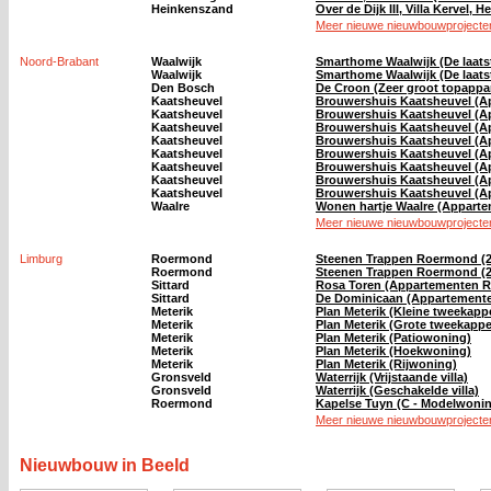
Heinkenszand
Over de Dijk III, Villa Kervel,
Meer nieuwe nieuwbouwprojecten
Noord-Brabant
Waalwijk
Smarthome Waalwijk (De laat
Waalwijk
Smarthome Waalwijk (De laat
Den Bosch
De Croon (Zeer groot topappa
Kaatsheuvel
Brouwershuis Kaatsheuvel (A
Kaatsheuvel
Brouwershuis Kaatsheuvel (A
Kaatsheuvel
Brouwershuis Kaatsheuvel (A
Kaatsheuvel
Brouwershuis Kaatsheuvel (A
Kaatsheuvel
Brouwershuis Kaatsheuvel (A
Kaatsheuvel
Brouwershuis Kaatsheuvel (A
Kaatsheuvel
Brouwershuis Kaatsheuvel (A
Kaatsheuvel
Brouwershuis Kaatsheuvel (A
Waalre
Wonen hartje Waalre (Apparte
Meer nieuwe nieuwbouwprojecten
Limburg
Roermond
Steenen Trappen Roermond (2 
Roermond
Steenen Trappen Roermond (2
Sittard
Rosa Toren (Appartementen R
Sittard
De Dominicaan (Appartement
Meterik
Plan Meterik (Kleine tweekapp
Meterik
Plan Meterik (Grote tweekappe
Meterik
Plan Meterik (Patiowoning)
Meterik
Plan Meterik (Hoekwoning)
Meterik
Plan Meterik (Rijwoning)
Gronsveld
Waterrijk (Vrijstaande villa)
Gronsveld
Waterrijk (Geschakelde villa)
Roermond
Kapelse Tuyn (C - Modelwoni
Meer nieuwe nieuwbouwprojecten
Nieuwbouw in Beeld