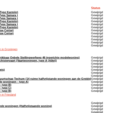
Status
Type Karmijn)
Gewijzigd
Type Samara )
Gewijzigd
Type Samara )
Gewijzigd
Type Karmijn)
Gewijzigd
Type Samara )
Gewijzigd
Type Karmijn)
Gewijzigd
pe Cerise)
Gewijzigd
pe Cerise)
Gewijzigd
Gewijzigd
Gewijzigd
Gewijzigd
Gewijzigd
 in Groningen
chikbaar Oebele Stellingwerfweg 46 ingerichte modelwoning)
Gewijzigd
achtstervaart (Vaartwoningen, type A (Ajke))
Gewijzigd
Gewijzigd
Gewijzigd
eis)
Gewijzigd
Gewijzigd
Gewijzigd
urtschap Techum (14 ruime halfvrijstande woningen aan de Greide)
Gewijzigd
nde woningen - type A)
Gewijzigd
- type B)
Gewijzigd
- type C)
Gewijzigd
- type B)
Gewijzigd
 in Friesland
Gewijzigd
ande woningen (Halfvrijstaande woning)
Gewijzigd
Gewijzigd
Gewijzigd