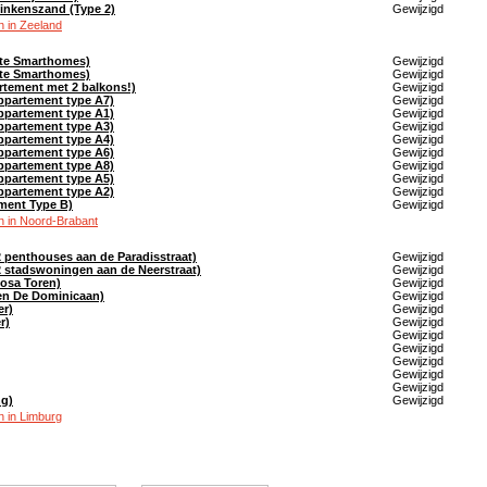
 Heinkenszand (Type 2)
Gewijzigd
 in Zeeland
ste Smarthomes)
Gewijzigd
ste Smarthomes)
Gewijzigd
rtement met 2 balkons!)
Gewijzigd
ppartement type A7)
Gewijzigd
ppartement type A1)
Gewijzigd
ppartement type A3)
Gewijzigd
ppartement type A4)
Gewijzigd
ppartement type A6)
Gewijzigd
ppartement type A8)
Gewijzigd
ppartement type A5)
Gewijzigd
ppartement type A2)
Gewijzigd
ment Type B)
Gewijzigd
 in Noord-Brabant
penthouses aan de Paradisstraat)
Gewijzigd
 stadswoningen aan de Neerstraat)
Gewijzigd
osa Toren)
Gewijzigd
en De Dominicaan)
Gewijzigd
er)
Gewijzigd
r)
Gewijzigd
Gewijzigd
Gewijzigd
Gewijzigd
Gewijzigd
Gewijzigd
ng)
Gewijzigd
 in Limburg