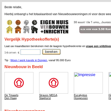
Beste relatie,
Hierbij ontvangt u het totaalaanbod van Nieuwbouwwoningen.nl voor deze wee
Vergelijk Hypotheekofferte(s)
Laat uw maandlasten berekenen met de laagste hypotheekrente en
vraag een vrijblijv
Tip :
Woon / werk kavels in Dongen
, vanaf 95.000 Euro
Nieuwbouw in Beeld
De Tinaarlo
Strauss MEGA
Eucalyptus
H
Den Haag
Staphorst
Hoogeveen
H