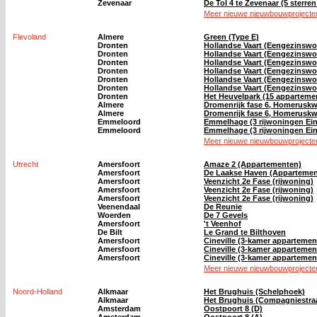
Zevenaar
De Tol 4 te Zevenaar (5 sterr
Meer nieuwe nieuwbouwprojecten
Flevoland
Almere
Green (Type E)
Dronten
Hollandse Vaart (Eengezinswo
Dronten
Hollandse Vaart (Eengezinswo
Dronten
Hollandse Vaart (Eengezinswo
Dronten
Hollandse Vaart (Eengezinswo
Dronten
Hollandse Vaart (Eengezinswo
Dronten
Hollandse Vaart (Eengezinswo
Dronten
Het Heuvelpark (15 apparteme
Almere
Dromenrijk fase 6, Homeruskw
Almere
Dromenrijk fase 6, Homeruskw
Emmeloord
Emmelhage (3 rijwoningen Ein
Emmeloord
Emmelhage (3 rijwoningen Ein
Meer nieuwe nieuwbouwprojecten
Utrecht
Amersfoort
Amaze 2 (Appartementen)
Amersfoort
De Laakse Haven (Appartemen
Amersfoort
Veenzicht 2e Fase (rijwoning)
Amersfoort
Veenzicht 2e Fase (rijwoning)
Amersfoort
Veenzicht 2e Fase (rijwoning)
Veenendaal
De Reunie
Woerden
De 7 Gevels
Amersfoort
't Veenhof
De Bilt
Le Grand te Bilthoven
Amersfoort
Cineville (3-kamer appartement
Amersfoort
Cineville (3-kamer appartement
Amersfoort
Cineville (3-kamer appartement
Meer nieuwe nieuwbouwprojecten
Noord-Holland
Alkmaar
Het Brughuis (Schelphoek)
Alkmaar
Het Brughuis (Compagniestra
Amsterdam
Oostpoort 8 (D)