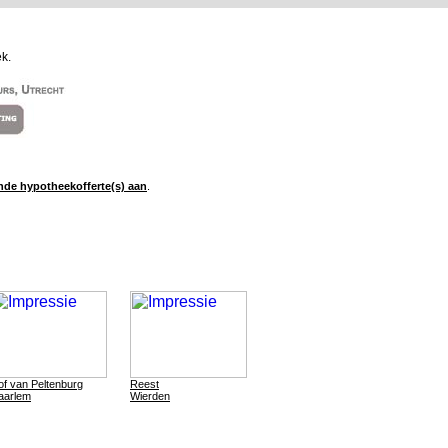
k.
ende hypotheekofferte(s) aan
.
of van Peltenburg
Reest
aarlem
Wierden