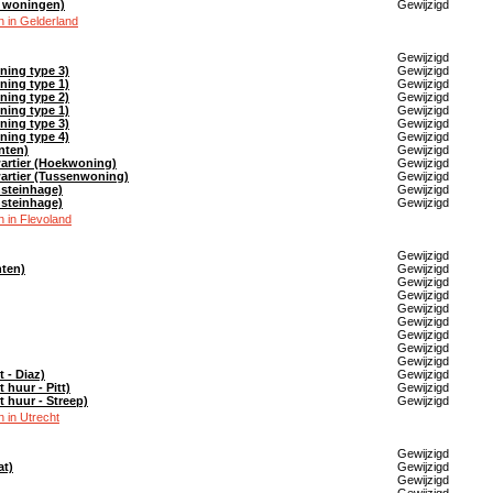
en woningen)
Gewijzigd
 in Gelderland
Gewijzigd
ning type 3)
Gewijzigd
ning type 1)
Gewijzigd
ning type 2)
Gewijzigd
ning type 1)
Gewijzigd
ning type 3)
Gewijzigd
ning type 4)
Gewijzigd
nten)
Gewijzigd
artier (Hoekwoning)
Gewijzigd
artier (Tussenwoning)
Gewijzigd
steinhage)
Gewijzigd
steinhage)
Gewijzigd
 in Flevoland
Gewijzigd
ten)
Gewijzigd
Gewijzigd
Gewijzigd
Gewijzigd
Gewijzigd
Gewijzigd
Gewijzigd
Gewijzigd
 - Diaz)
Gewijzigd
 huur - Pitt)
Gewijzigd
 huur - Streep)
Gewijzigd
 in Utrecht
Gewijzigd
at)
Gewijzigd
Gewijzigd