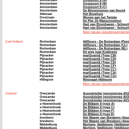
Amsterdam
Oostpoort 8 (A)
Amsterdam
Oostpoort 8 (B)
Amsterdam
Oostpoort 8 (C)
Amsterdam
De Binnentuinen van Noord
Alkmaar
Het Brughuis
Oostzaan
Wonen aan het Twiske
Amsterdam
De Pijp 19 (Maisonnettes)
Amsterdam
Hart van Elzenhagen - Scheurl
Amsterdam
Hart van Elzenhagen - Scheur
Meer nieuwe nieuwbouwprojecten
Zuid-Holland
Rotterdam
44/floors - De Rotterdam (Pen
Rotterdam
44/floors - De Rotterdam (CL)
Rotterdam
44/floors - De Rotterdam (BL)
Rotterdam
De weg naar Kralingen
Pijnacker
marQuant& (Type CB)
Pijnacker
marQuant& (Type CD)
Pijnacker
marQuant& (Type CE)
Pijnacker
marQuant& (Type CF)
Pijnacker
marQuant& (Type CC)
Pijnacker
marQuant& (Type CA)
Pijnacker
marQuant& (Type CG)
Hillegom
Ringvaart Hillegom
Meer nieuwe nieuwbouwprojecten
Zeeland
Ovezande
Avondviolier (woningtype AV2
Ovezande
Avondviolier (woningtype AV2
Ovezande
Avondviolier (woningtype AV1
s-Heerenhoek
De Blikken II (type A)
s-Heerenhoek
De Blikken II (type C)
s-Heerenhoek
De Blikken II (type F)
s-Heerenhoek
De Blikken II (type E)
breskens
Het Wapen van Breskens (App
breskens
Het Wapen van Breskens (App
Middelburg
Mortiere, Veldbloem (Veldblo
Middelburg
Mortiere, Veldbloem (Veldbloem