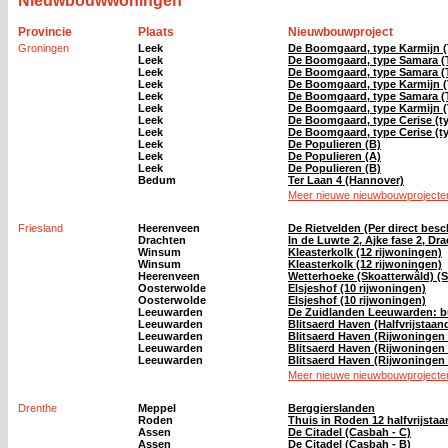
Nieuwbouwwoningen
Provincie
Plaats
Nieuwbouwproject
Groningen
Leek
De Boomgaard, type Karmijn (
Leek
De Boomgaard, type Samara (
Leek
De Boomgaard, type Samara (
Leek
De Boomgaard, type Karmijn (
Leek
De Boomgaard, type Samara (
Leek
De Boomgaard, type Karmijn (
Leek
De Boomgaard, type Cerise (ty
Leek
De Boomgaard, type Cerise (ty
Leek
De Populieren (B)
Leek
De Populieren (A)
Leek
De Populieren (B)
Bedum
Ter Laan 4 (Hannover)
Meer nieuwe nieuwbouwprojecten
Friesland
Heerenveen
De Rietvelden (Per direct bes
Drachten
In de Luwte 2, Ajke fase 2, Dr
Winsum
Kleasterkolk (12 rijwoningen)
Winsum
Kleasterkolk (12 rijwoningen)
Heerenveen
Wetterhoeke (Skoatterwâld) (S
Oosterwolde
Elsjeshof (10 rijwoningen)
Oosterwolde
Elsjeshof (10 rijwoningen)
Leeuwarden
De Zuidlanden Leeuwarden: bu
Leeuwarden
Blitsaerd Haven (Halfvrijstaa
Leeuwarden
Blitsaerd Haven (Rijwoningen 
Leeuwarden
Blitsaerd Haven (Rijwoningen 
Leeuwarden
Blitsaerd Haven (Rijwoningen 
Meer nieuwe nieuwbouwprojecten
Drenthe
Meppel
Berggierslanden
Roden
Thuis in Roden 12 halfvrijsta
Assen
De Citadel (Casbah - C)
Assen
De Citadel (Casbah - B)