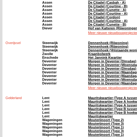
Assen
De Citadel (Casbah - A)
Assen
De Citadel (Courtine - B)
Assen
De Citadel (Cunette - A)
Assen
De Citadel (Courtine - A)
Assen
De Citadel (Cordon)
Assen
De Citadel (Courtine - A)
Assen
De Citadel (Cunette - B)
Diever
Hof van Kalteren (Rijwoninge
Meer nieuwe nieuwbouwprojecten
Overijssel
Steenwijk
Dennenhoek (Rijwoning)
Steenwijk
Dennenhoek (Rijwoning)
Steenwijk
Dennenhoek (Vrijstaande won
Zwolle
Kraanbolwerk
Enschede
Het Jannink Kwartier
Deventer
Morgen in Deventer (Dinsdag)
Deventer
Morgen in Deventer (Woensd
Deventer
Morgen in Deventer (Dinsdag)
Deventer
Morgen in Deventer (Maanda
Deventer
Morgen in Deventer (Maandag
Deventer
Morgen in Deventer (Woensd
Deventer
Morgen in Deventer (Maanda
Meer nieuwe nieuwbouwprojecten 
Gelderland
Lent
Mauritskwartier (Type A tuss
Lent
Mauritskwartier (Type A hoek
Lent
Mauritskwartier (Type A tuss
Lent
Mauritskwartier (Type B tuss
Lent
Mauritskwartier (Type B hoek
Lent
Mauritskwartier
Wageningen
Mouterijnoort (Type 2)
Wageningen
Mouterijnoort (Type 3)
Wageningen
Mouterijnoort (Type 1)
Wageningen
Mouterijnoort (Type 3)
Wageningen
Mouterijnoort (Type 1)