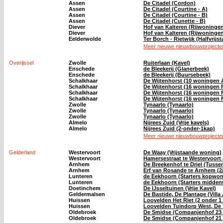
Assen
De Citadel (Cordon)
Assen
De Citadel (Courtine - A)
Assen
De Citadel (Courtine - B)
Assen
De Citadel (Cunette - B)
Diever
Hof van Kalteren (Rijwoninge
Diever
Hof van Kalteren (Rijwoninge
Eelderwolde
Ter Borch - Rietwijk (Halfvrij
Meer nieuwe nieuwbouwprojecten
Overijssel
Zwolle
Ruiterlaan (Kavel)
Enschede
de Bleekerij (Glanerbeek)
Enschede
de Bleekerij (Buursebeek)
Schalkhaar
De Wijtenhorst (10 woningen A
Schalkhaar
De Wijtenhorst (16 woningen F
Schalkhaar
De Wijtenhorst (16 woningen F
Schalkhaar
De Wijtenhorst (16 woningen F
Zwolle
Tynaarlo (Tynaarlo)
Zwolle
Tynaarlo (Tynaarlo)
Zwolle
Tynaarlo (Tynaarlo)
Almelo
Nijrees Zuid (Vrije kavels)
Almelo
Nijrees Zuid (2-onder-1kap)
Meer nieuwe nieuwbouwprojecten 
Gelderland
Westervoort
De Waay (Vrijstaande woning)
Westervoort
Hamersestraat te Westervoort
Arnhem
De Breekenhof te Driel (Tuss
Arnhem
Erf van Rosande te Arnhem (
Lunteren
de Eekhoorn (Starters kopwon
Lunteren
de Eekhoorn (Starters midde
Doetinchem
De IJsseltuinen (Vrije Kavel)
Geldermalsen
De Bastide, De Plantage (Villa
Huissen
Loovelden Het Riet (2 onder 
Huissen
Loovelden Tuindorp West, De T
Oldebroek
De Smidse (Companjenhof 23 
Oldebroek
De Smidse (Companjenhof 21 