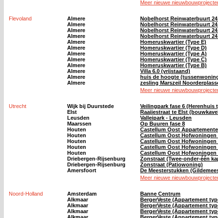
Meer nieuwe nieuwbouwprojecten
Flevoland
Almere
Nobelhorst Reinwaterbuurt 2
Almere
Nobelhorst Reinwaterbuurt 2
Almere
Nobelhorst Reinwaterbuurt 24
Almere
Nobelhorst Reinwaterbuurt 2
Almere
Homeruskwartier (Type E)
Almere
Homeruskwartier (Type D)
Almere
Homeruskwartier (Type A)
Almere
Homeruskwartier (Type C)
Almere
Homeruskwartier (Type B)
Almere
Villa 6.0 (vrijstaand)
Almere
huis de hoogte (tussenwonin
Almere
zesling Marszeil Noorderplas
Meer nieuwe nieuwbouwprojecten
Utrecht
Wijk bij Duurstede
Veilingpark fase 6 (Herenhuis 
Elst
Raaijestraat te Elst (bouwkave
Leusden
Valleipark - Leusden
Maarssen
Op Buuren fase 8
Houten
Castellum Oost Appartementen
Houten
Castellum Oost Hofwoningen 
Houten
Castellum Oost Hofwoningen (
Houten
Castellum Oost Hofwoningen (
Houten
Castellum Oost Hofwoningen (
Driebergen-Rijsenburg
Zonstraat (Twee-onder-één k
Driebergen-Rijsenburg
Zonstraat (Patiowoning)
Amersfoort
De Meesterstukken (Gildemees
Meer nieuwe nieuwbouwprojecten
Noord-Holland
Amsterdam
Banne Centrum
Alkmaar
BergerVeste (Appartement typ
Alkmaar
BergerVeste (Appartement typ
Alkmaar
BergerVeste (Appartement typ
Alkmaar
BergerVeste (Appartement typ