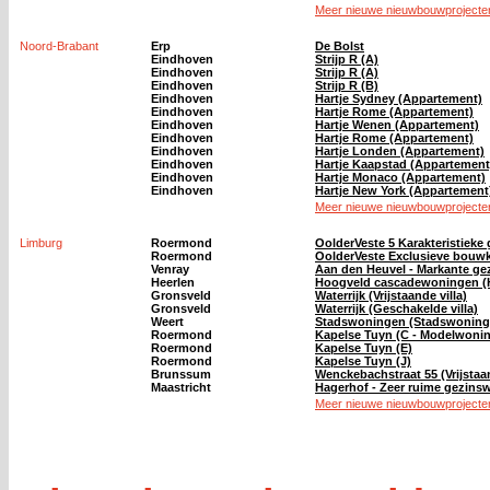
Meer nieuwe nieuwbouwprojecten
Noord-Brabant
Erp
De Bolst
Eindhoven
Strijp R (A)
Eindhoven
Strijp R (A)
Eindhoven
Strijp R (B)
Eindhoven
Hartje Sydney (Appartement)
Eindhoven
Hartje Rome (Appartement)
Eindhoven
Hartje Wenen (Appartement)
Eindhoven
Hartje Rome (Appartement)
Eindhoven
Hartje Londen (Appartement)
Eindhoven
Hartje Kaapstad (Appartement
Eindhoven
Hartje Monaco (Appartement)
Eindhoven
Hartje New York (Appartement
Meer nieuwe nieuwbouwprojecten
Limburg
Roermond
OolderVeste 5 Karakteristiek
Roermond
OolderVeste Exclusieve bouw
Venray
Aan den Heuvel - Markante ge
Heerlen
Hoogveld cascadewoningen (H
Gronsveld
Waterrijk (Vrijstaande villa)
Gronsveld
Waterrijk (Geschakelde villa)
Weert
Stadswoningen (Stadswoning
Roermond
Kapelse Tuyn (C - Modelwoni
Roermond
Kapelse Tuyn (E)
Roermond
Kapelse Tuyn (J)
Brunssum
Wenckebachstraat 55 (Vrijstaan
Maastricht
Hagerhof - Zeer ruime gezins
Meer nieuwe nieuwbouwprojecten