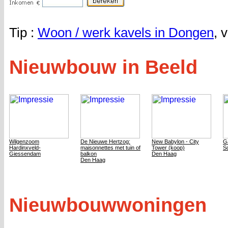
Tip :
Woon / werk kavels in Dongen
, 
Nieuwbouw in Beeld
Wilgenzoom
De Nieuwe Hertzog:
New Babylon - City
G
Hardinxveld-
maisonnettes met tuin of
Tower (koop)
Sc
Giessendam
balkon
Den Haag
Den Haag
Nieuwbouwwoningen