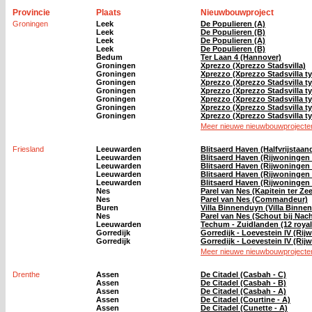
Provincie
Plaats
Nieuwbouwproject
Groningen
Leek
De Populieren (A)
Leek
De Populieren (B)
Leek
De Populieren (A)
Leek
De Populieren (B)
Bedum
Ter Laan 4 (Hannover)
Groningen
Xprezzo (Xprezzo Stadsvilla)
Groningen
Xprezzo (Xprezzo Stadsvilla t
Groningen
Xprezzo (Xprezzo Stadsvilla t
Groningen
Xprezzo (Xprezzo Stadsvilla t
Groningen
Xprezzo (Xprezzo Stadsvilla t
Groningen
Xprezzo (Xprezzo Stadsvilla t
Groningen
Xprezzo (Xprezzo Stadsvilla t
Meer nieuwe nieuwbouwprojecten
Friesland
Leeuwarden
Blitsaerd Haven (Halfvrijstaa
Leeuwarden
Blitsaerd Haven (Rijwoningen 
Leeuwarden
Blitsaerd Haven (Rijwoningen 
Leeuwarden
Blitsaerd Haven (Rijwoningen 
Leeuwarden
Blitsaerd Haven (Rijwoningen 
Nes
Parel van Nes (Kapitein ter Zee
Nes
Parel van Nes (Commandeur)
Buren
Villa Binnenduyn (Villa Binne
Nes
Parel van Nes (Schout bij Nach
Leeuwarden
Techum - Zuidlanden (12 royal
Gorredijk
Gorredijk - Loevestein IV (Rij
Gorredijk
Gorredijk - Loevestein IV (Rij
Meer nieuwe nieuwbouwprojecten
Drenthe
Assen
De Citadel (Casbah - C)
Assen
De Citadel (Casbah - B)
Assen
De Citadel (Casbah - A)
Assen
De Citadel (Courtine - A)
Assen
De Citadel (Cunette - A)