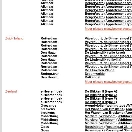
Alkmaar
BergerVeste (Appartement typ
Alkmaar
BergerVeste (Appartement typ
Alkmaar
BergerVeste (Appartement typ
Alkmaar
BergerVeste (Appartement typ
Alkmaar
BergerVeste (Appartement type
Alkmaar
BergerVeste (Appartement typ
Alkmaar
BergerVeste (Appartement typ
Meer nieuwe nieuwbouwprojecten
Zuid-Holland
Rotterdam
Vijverbuurt, de Binnensingel (
Rotterdam
Vijverbuurt, de Binnensingel (
Rotterdam
Vijverbuurt, de Binnensingel 
Rotterdam
Vijverbuurt, de Binnensingel (
Den Haag
De Lindendijk (vrije kavel)
Rotterdam
Vijverbuurt, de Binnensingel (
Den Haag
De Lindendijk (dijkvilla)
Rotterdam
Vijverbuurt, de Binnensingel (
Rotterdam
Vijverbuurt, de Binnensingel (
Rotterdam
De Fluwelen Weide
Bodegraven
Droomweide
Den Hoorn
Balkengat
Meer nieuwe nieuwbouwprojecten
Zeeland
s-Heerenhoek
De Blikken II (type A)
s-Heerenhoek
De Blikken II (type C)
s-Heerenhoek
De Blikken II (type F)
s-Heerenhoek
De Blikken II (type E)
Ovezande
Avondviolier (woningtype AV7
breskens
Het Wapen van Breskens (App
breskens
Het Wapen van Breskens (App
Middelburg
Mortiere, Veldbloem (Veldblo
Middelburg
Mortiere, Veldbloem (Veldblo
Middelburg
Mortiere, Veldbloem (Veldbloem
Goes
Rossinipark (Rossinipad 33 - 
Goes
Rossinipark (Rossinipad 35 - 