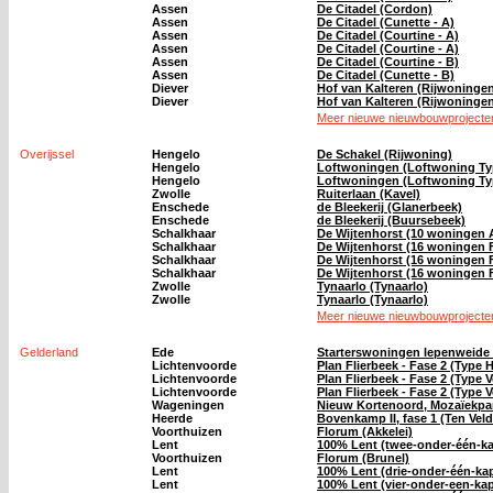
Assen
De Citadel (Cordon)
Assen
De Citadel (Cunette - A)
Assen
De Citadel (Courtine - A)
Assen
De Citadel (Courtine - A)
Assen
De Citadel (Courtine - B)
Assen
De Citadel (Cunette - B)
Diever
Hof van Kalteren (Rijwoninge
Diever
Hof van Kalteren (Rijwoninge
Meer nieuwe nieuwbouwprojecten
Overijssel
Hengelo
De Schakel (Rijwoning)
Hengelo
Loftwoningen (Loftwoning Ty
Hengelo
Loftwoningen (Loftwoning Ty
Zwolle
Ruiterlaan (Kavel)
Enschede
de Bleekerij (Glanerbeek)
Enschede
de Bleekerij (Buursebeek)
Schalkhaar
De Wijtenhorst (10 woningen A
Schalkhaar
De Wijtenhorst (16 woningen F
Schalkhaar
De Wijtenhorst (16 woningen F
Schalkhaar
De Wijtenhorst (16 woningen F
Zwolle
Tynaarlo (Tynaarlo)
Zwolle
Tynaarlo (Tynaarlo)
Meer nieuwe nieuwbouwprojecten 
Gelderland
Ede
Starterswoningen Iepenweide 
Lichtenvoorde
Plan Flierbeek - Fase 2 (Type
Lichtenvoorde
Plan Flierbeek - Fase 2 (Type 
Lichtenvoorde
Plan Flierbeek - Fase 2 (Type 
Wageningen
Nieuw Kortenoord, Mozaïekpa
Heerde
Bovenkamp II, fase 1 (Ten Ve
Voorthuizen
Florum (Akkelei)
Lent
100% Lent (twee-onder-één-k
Voorthuizen
Florum (Brunel)
Lent
100% Lent (drie-onder-één-k
Lent
100% Lent (vier-onder-een-k