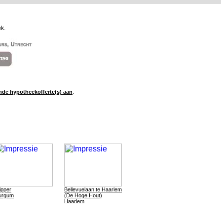
k.
ende hypotheekofferte(s) aan
.
ipper
Bellevuelaan te Haarlem
urgum
(De Hoge Hout)
Haarlem