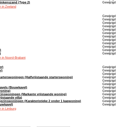
 Heinkenszand (Type 2)
Gewijzigd
 in Zeeland
Gewijzigd
Gewijzigd
Gewijzigd
Gewijzigd
Gewijzigd
Gewijzigd
Gewijzigd
Gewijzigd
Gewijzigd
Gewijzigd
)
Gewijzigd
)
Gewijzigd
 in Noord-Brabant
er)
Gewijzigd
r)
Gewijzigd
Gewijzigd
 starterswoningen (Halfvrijstaande starterswoning)
Gewijzigd
Gewijzigd
Gewijzigd
kavels (Bouwkavel)
Gewijzigd
woning)
Gewijzigd
zinswoningen (Markante vrijstaande woning)
Gewijzigd
rijstaande villa)
Gewijzigd
 gezinswoningen (Karakteristieke 2 onder 1 kapwoning)
Gewijzigd
ouwkavel)
Gewijzigd
 in Limburg