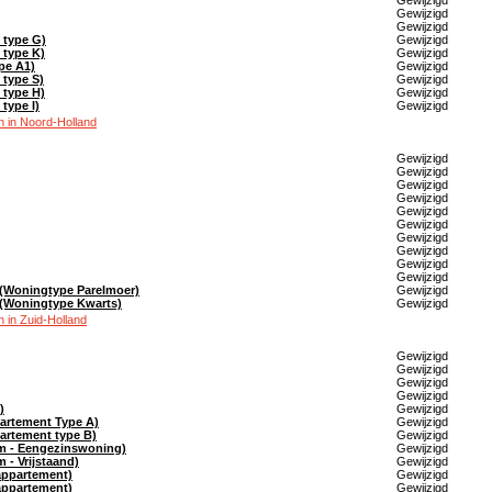
Gewijzigd
Gewijzigd
Gewijzigd
 type G)
Gewijzigd
 type K)
Gewijzigd
pe A1)
Gewijzigd
 type S)
Gewijzigd
 type H)
Gewijzigd
type I)
Gewijzigd
 in Noord-Holland
Gewijzigd
Gewijzigd
Gewijzigd
Gewijzigd
Gewijzigd
Gewijzigd
Gewijzigd
Gewijzigd
Gewijzigd
Gewijzigd
 (Woningtype Parelmoer)
Gewijzigd
 (Woningtype Kwarts)
Gewijzigd
 in Zuid-Holland
Gewijzigd
Gewijzigd
Gewijzigd
Gewijzigd
)
Gewijzigd
artement Type A)
Gewijzigd
artement type B)
Gewijzigd
em - Eengezinswoning)
Gewijzigd
 - Vrijstaand)
Gewijzigd
appartement)
Gewijzigd
appartement)
Gewijzigd