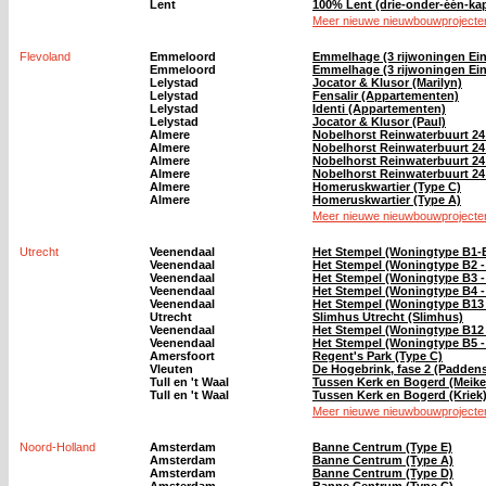
Lent
100% Lent (drie-onder-één-k
Meer nieuwe nieuwbouwprojecten
Flevoland
Emmeloord
Emmelhage (3 rijwoningen Ein
Emmeloord
Emmelhage (3 rijwoningen Ein
Lelystad
Jocator & Klusor (Marilyn)
Lelystad
Fensalir (Appartementen)
Lelystad
Identi (Appartementen)
Lelystad
Jocator & Klusor (Paul)
Almere
Nobelhorst Reinwaterbuurt 2
Almere
Nobelhorst Reinwaterbuurt 2
Almere
Nobelhorst Reinwaterbuurt 24
Almere
Nobelhorst Reinwaterbuurt 2
Almere
Homeruskwartier (Type C)
Almere
Homeruskwartier (Type A)
Meer nieuwe nieuwbouwprojecten
Utrecht
Veenendaal
Het Stempel (Woningtype B1-
Veenendaal
Het Stempel (Woningtype B2 
Veenendaal
Het Stempel (Woningtype B3 
Veenendaal
Het Stempel (Woningtype B4 
Veenendaal
Het Stempel (Woningtype B13
Utrecht
Slimhus Utrecht (Slimhus)
Veenendaal
Het Stempel (Woningtype B12
Veenendaal
Het Stempel (Woningtype B5 
Amersfoort
Regent's Park (Type C)
Vleuten
De Hogebrink, fase 2 (Paddens
Tull en 't Waal
Tussen Kerk en Bogerd (Meike
Tull en 't Waal
Tussen Kerk en Bogerd (Kriek
Meer nieuwe nieuwbouwprojecten
Noord-Holland
Amsterdam
Banne Centrum (Type E)
Amsterdam
Banne Centrum (Type A)
Amsterdam
Banne Centrum (Type D)