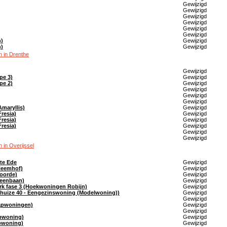
Gewijzigd
Gewijzigd
Gewijzigd
Gewijzigd
Gewijzigd
Gewijzigd
n)
Gewijzigd
n)
Gewijzigd
 in Drenthe
Gewijzigd
pe 3)
Gewijzigd
pe 2)
Gewijzigd
Gewijzigd
Gewijzigd
Gewijzigd
maryllis)
Gewijzigd
resia)
Gewijzigd
resia)
Gewijzigd
resia)
Gewijzigd
Gewijzigd
Gewijzigd
in Overijssel
te Ede
Gewijzigd
 Heemhof)
Gewijzigd
Voorde)
Gewijzigd
Veenbaan)
Gewijzigd
rk fase 3 (Hoekwoningen Robijn)
Gewijzigd
ldhuize 40 - Eengezinswoning (Modelwoning))
Gewijzigd
Gewijzigd
apwoningen)
Gewijzigd
Gewijzigd
apwoning)
Gewijzigd
apwoning)
Gewijzigd