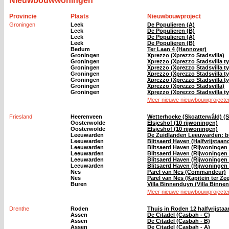
Nieuwbouwwoningen
Provincie
Plaats
Nieuwbouwproject
Groningen
Leek
De Populieren (A)
Leek
De Populieren (B)
Leek
De Populieren (A)
Leek
De Populieren (B)
Bedum
Ter Laan 4 (Hannover)
Groningen
Xprezzo (Xprezzo Stadsvilla)
Groningen
Xprezzo (Xprezzo Stadsvilla t
Groningen
Xprezzo (Xprezzo Stadsvilla t
Groningen
Xprezzo (Xprezzo Stadsvilla t
Groningen
Xprezzo (Xprezzo Stadsvilla t
Groningen
Xprezzo (Xprezzo Stadsvilla)
Groningen
Xprezzo (Xprezzo Stadsvilla t
Meer nieuwe nieuwbouwprojecten
Friesland
Heerenveen
Wetterhoeke (Skoatterwâld) (S
Oosterwolde
Elsjeshof (10 rijwoningen)
Oosterwolde
Elsjeshof (10 rijwoningen)
Leeuwarden
De Zuidlanden Leeuwarden: bu
Leeuwarden
Blitsaerd Haven (Halfvrijstaa
Leeuwarden
Blitsaerd Haven (Rijwoningen 
Leeuwarden
Blitsaerd Haven (Rijwoningen 
Leeuwarden
Blitsaerd Haven (Rijwoningen 
Leeuwarden
Blitsaerd Haven (Rijwoningen 
Nes
Parel van Nes (Commandeur)
Nes
Parel van Nes (Kapitein ter Zee
Buren
Villa Binnenduyn (Villa Binne
Meer nieuwe nieuwbouwprojecten
Drenthe
Roden
Thuis in Roden 12 halfvrijst
Assen
De Citadel (Casbah - C)
Assen
De Citadel (Casbah - B)
Assen
De Citadel (Casbah - A)