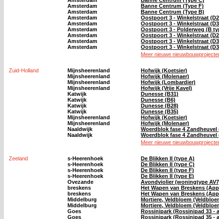
Amsterdam
Banne Centrum (Type C)
Amsterdam
Banne Centrum (Type F)
Amsterdam
Banne Centrum (Type B)
Amsterdam
Oostpoort 3 - Winkelstraat (D2
Amsterdam
Oostpoort 3 - Winkelstraat (D3
Amsterdam
Oostpoort 3 - Polderweg (B ty
Amsterdam
Oostpoort 3 - Winkelstraat (D2
Amsterdam
Oostpoort 3 - Winkelstraat (D3
Amsterdam
Oostpoort 3 - Winkelstraat (D3 
Meer nieuwe nieuwbouwprojecten
Zuid-Holland
Mijnsheerenland
Hofwijk (Koetsier)
Mijnsheerenland
Hofwijk (Molenaer)
Mijnsheerenland
Hofwijk (Lombardier)
Mijnsheerenland
Hofwijk (Vrije Kavel)
Katwijk
Dunesse (B31)
Katwijk
Dunesse (B6)
Katwijk
Dunesse (B28)
Katwijk
Dunesse (B35)
Mijnsheerenland
Hofwijk (Koetsier)
Mijnsheerenland
Hofwijk (Molenaer)
Naaldwijk
Woerdblok fase 4 Zandheuvel
Naaldwijk
Woerdblok fase 4 Zandheuvel
Meer nieuwe nieuwbouwprojecten
Zeeland
s-Heerenhoek
De Blikken II (type A)
s-Heerenhoek
De Blikken II (type C)
s-Heerenhoek
De Blikken II (type F)
s-Heerenhoek
De Blikken II (type E)
Ovezande
Avondviolier (woningtype AV7
breskens
Het Wapen van Breskens (App
breskens
Het Wapen van Breskens (App
Middelburg
Mortiere, Veldbloem (Veldblo
Middelburg
Mortiere, Veldbloem (Veldbloem
Goes
Rossinipark (Rossinipad 33 - 
Goes
Rossinipark (Rossinipad 35 - 