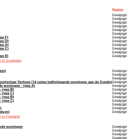
Status
Gewijzigd
Gewijzigd
Gewijzigd
Gewijzigd
Gewijzigd
Gewijzigd
ype F)
Gewijzigd
ype D)
Gewijzigd
ype A)
Gewijzigd
ype C)
Gewijzigd
Gewijzigd
ype E)
Gewijzigd
 in Groningen
eis)
Gewijzigd
Gewijzigd
Gewijzigd
urtschap Techum (14 ruime halfvrijstande woningen aan de Greide)
Gewijzigd
nde woningen - type A)
Gewijzigd
- type B)
Gewijzigd
- type C)
Gewijzigd
- type B)
Gewijzigd
- type C)
Gewijzigd
Gewijzigd
)
Gewijzigd
nduyn)
Gewijzigd
 in Friesland
aande woningen
Gewijzigd
Gewijzigd
Gewijzigd
Gewijzigd