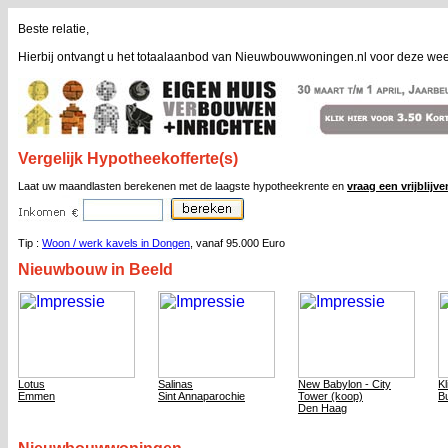
Beste relatie,
Hierbij ontvangt u het totaalaanbod van Nieuwbouwwoningen.nl voor deze wee
Vergelijk Hypotheekofferte(s)
Laat uw maandlasten berekenen met de laagste hypotheekrente en
vraag een vrijblijv
Tip :
Woon / werk kavels in Dongen
, vanaf 95.000 Euro
Nieuwbouw in Beeld
Lotus
Salinas
New Babylon - City
Kl
Emmen
Sint Annaparochie
Tower (koop)
B
Den Haag