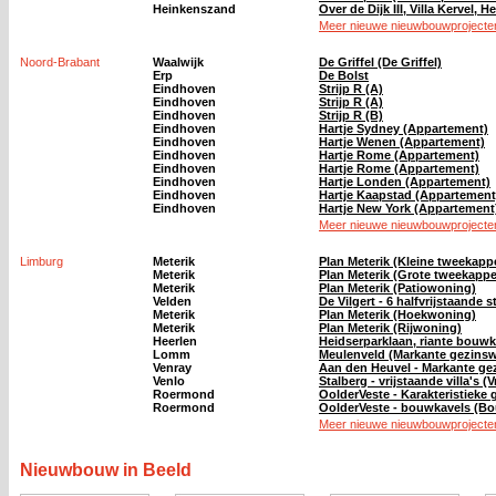
Heinkenszand
Over de Dijk III, Villa Kervel,
Meer nieuwe nieuwbouwprojecten
Noord-Brabant
Waalwijk
De Griffel (De Griffel)
Erp
De Bolst
Eindhoven
Strijp R (A)
Eindhoven
Strijp R (A)
Eindhoven
Strijp R (B)
Eindhoven
Hartje Sydney (Appartement)
Eindhoven
Hartje Wenen (Appartement)
Eindhoven
Hartje Rome (Appartement)
Eindhoven
Hartje Rome (Appartement)
Eindhoven
Hartje Londen (Appartement)
Eindhoven
Hartje Kaapstad (Appartement
Eindhoven
Hartje New York (Appartement
Meer nieuwe nieuwbouwprojecten
Limburg
Meterik
Plan Meterik (Kleine tweekapp
Meterik
Plan Meterik (Grote tweekappe
Meterik
Plan Meterik (Patiowoning)
Velden
De Vilgert - 6 halfvrijstaande
Meterik
Plan Meterik (Hoekwoning)
Meterik
Plan Meterik (Rijwoning)
Heerlen
Heidserparklaan, riante bouw
Lomm
Meulenveld (Markante gezins
Venray
Aan den Heuvel - Markante ge
Venlo
Stalberg - vrijstaande villa's (V
Roermond
OolderVeste - Karakteristieke
Roermond
OolderVeste - bouwkavels (B
Meer nieuwe nieuwbouwprojecten
Nieuwbouw in Beeld