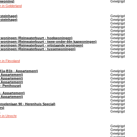
apwoning)
Gewijzigd
 in Gelderland
steinhage)
Gewijzigd
steinhage)
Gewijzigd
Gewijzigd
Gewijzigd
Gewijzigd
Gewijzigd
4 woningen (Reinwaterbuurt - hoekwoningen)
Gewijzigd
4 woningen (Reinwaterbuurt - twee-onder-één kapwoningen)
Gewijzigd
 woningen (Reinwaterbuurt - vrijstaande woningen)
Gewijzigd
4 woningen (Reinwaterbuurt - tussenwoningen)
Gewijzigd
Gewijzigd
Gewijzigd
 in Flevoland
B1a-B1b - Appartement)
Gewijzigd
- Appartement)
Gewijzigd
- Appartement)
Gewijzigd
- Appartement)
Gewijzigd
 - Penthouse)
Gewijzigd
Gewijzigd
 - Appartement)
Gewijzigd
- Appartement)
Gewijzigd
Gewijzigd
toelenlaan 90 - Herenhuis Special)
Gewijzigd
rs)
Gewijzigd
)
Gewijzigd
 in Utrecht
Gewijzigd
Gewijzigd
Gewijzigd