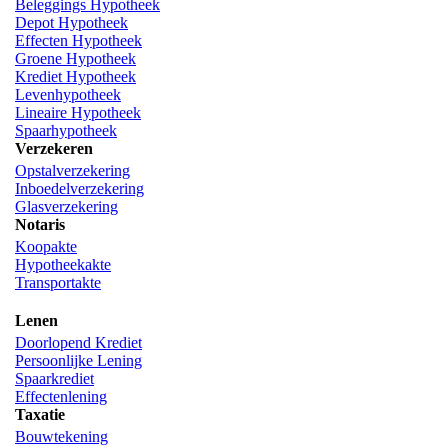
Beleggings Hypotheek
Depot Hypotheek
Effecten Hypotheek
Groene Hypotheek
Krediet Hypotheek
Levenhypotheek
Lineaire Hypotheek
Spaarhypotheek
Verzekeren
Opstalverzekering
Inboedelverzekering
Glasverzekering
Notaris
Koopakte
Hypotheekakte
Transportakte
Lenen
Doorlopend Krediet
Persoonlijke Lening
Spaarkrediet
Effectenlening
Taxatie
Bouwtekening