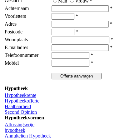
Geslacht
Man
Vrouw *
Achternaam
*
Voorletters
*
Adres
*
Postcode
*
Woonplaats
*
E-mailadres
*
Telefoonnummer
*
Mobiel
*
Hypotheek
Hypotheekrente
Hypotheekofferte
Haalbaarheid
Second Opinion
Hypotheekvormen
Aflossingsvrije
hypotheek
Annuiteiten Hypotheek