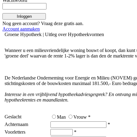
Wachtwoord
Inloggen
Nog geen account? Vraag deze
gratis
aan.
Account aanmaken
Groene Hypotheek | Uitleg over Hypotheekvormen
Wanneer u een milieuvriendelijke woning bouwt of koopt, dan kunt u
'groene deel' waarvan de rente 1-2% lager is dan den de marktrente 
De Nederlandse Onderneming voor Energie en Milieu (NOVEM) geeft
stichtingskosten of de bouwkosten maximaal 181.500,- Euro bedrage
Interesse in een vrijblijvend hypotheekadviesgesprek? En ontvang m
hypotheekrentes en maandlasten.
Geslacht
Man
Vrouw *
Achternaam
*
Voorletters
*