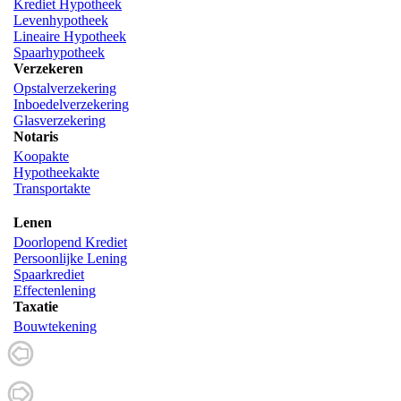
Krediet Hypotheek
Levenhypotheek
Lineaire Hypotheek
Spaarhypotheek
Verzekeren
Opstalverzekering
Inboedelverzekering
Glasverzekering
Notaris
Koopakte
Hypotheekakte
Transportakte
Lenen
Doorlopend Krediet
Persoonlijke Lening
Spaarkrediet
Effectenlening
Taxatie
Bouwtekening