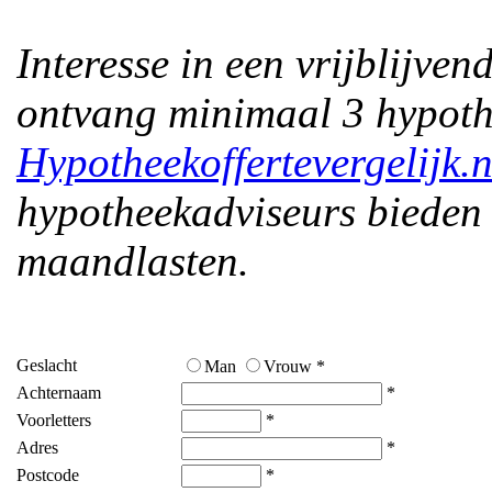
Interesse in een vrijblijve
ontvang minimaal 3 hypoth
Hypotheekoffertevergelijk.n
hypotheekadviseurs bieden 
maandlasten.
Geslacht
Man
Vrouw *
Achternaam
*
Voorletters
*
Adres
*
Postcode
*