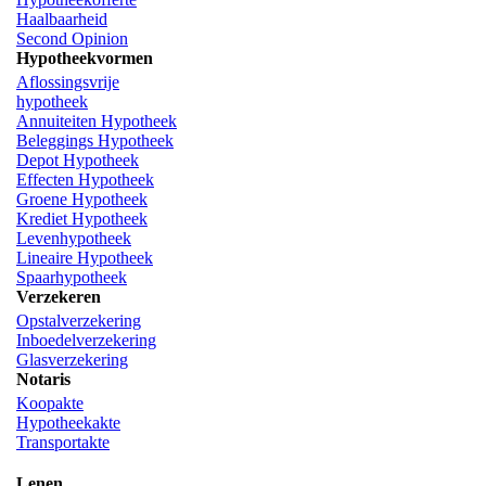
Haalbaarheid
Second Opinion
Hypotheekvormen
Aflossingsvrije
hypotheek
Annuiteiten Hypotheek
Beleggings Hypotheek
Depot Hypotheek
Effecten Hypotheek
Groene Hypotheek
Krediet Hypotheek
Levenhypotheek
Lineaire Hypotheek
Spaarhypotheek
Verzekeren
Opstalverzekering
Inboedelverzekering
Glasverzekering
Notaris
Koopakte
Hypotheekakte
Transportakte
Lenen