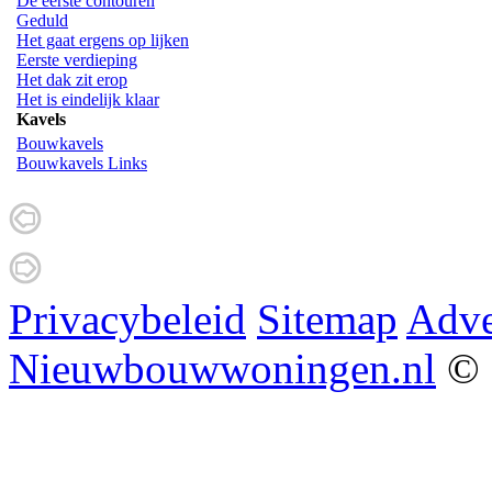
De eerste contouren
Geduld
Het gaat ergens op lijken
Eerste verdieping
Het dak zit erop
Het is eindelijk klaar
Kavels
Bouwkavels
Bouwkavels Links
Privacybeleid
Sitemap
Adve
Nieuwbouwwoningen.nl
© 