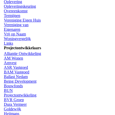
Oplevering
Opleveringskeuring
Overeenkomst
Termijnen
Vereniging Eigen Huis
Vereniging van
Eigenaren
Vrij op Naam
Woningvergelijk
Links
Projectontwikkelaars
Alliantie Ontwikkeling
AM Wonen
Amvest
ASR Vastgoed
BAM Vastgoed
Ballast Nedam
Being Development
Bouwfonds
BUN
Projectontwikkeling
BVR Groep
Dura Vermeer
Goldewijk
Heijmans